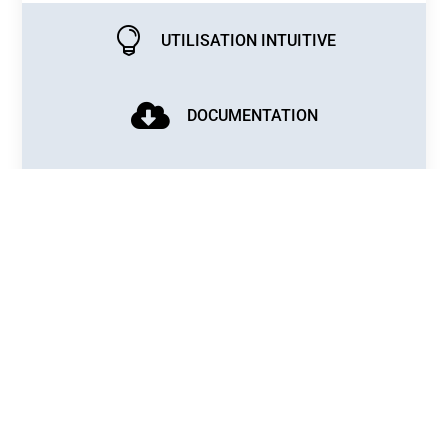

UTILISATION INTUITIVE

DOCUMENTATION
1
INFO TECHNIQUE
La table basse
SUNAE
allie parfaitement art
ancestral japonais et design. Ce condensé
de technologie réalisera pour vous des
œuvres éphémères dans le sable. Bien plus
qu’un simple objet, la table
basse
SUNAE
provoquera une profonde
satisfaction intérieur, un sentiment de